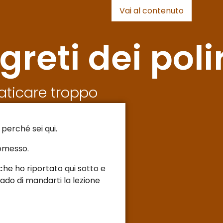
Vai al contenuto
greti dei poli
faticare troppo
 perché sei qui.
romesso.
 che ho riportato qui sotto e
ado di mandarti la lezione